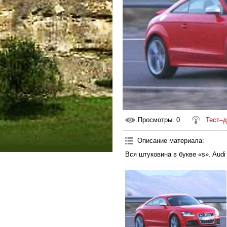
Просмотры
: 0
Тест–д
Описание материала
:
Вся штуковина в букве «s». Audi