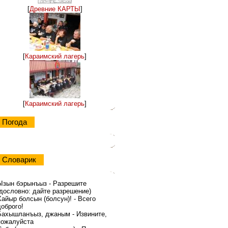
[
Древние КАРТЫ
]
[
Караимский лагерь
]
[
Караимский лагерь
]
Погода
Словарик
Ызын бэрынъыз - Разрешите
(дословно: дайте разрешение)
Хайыр болсын (болсун)! - Всего
доброго!
Бахышланъыз, джаным - Извините,
пожалуйста