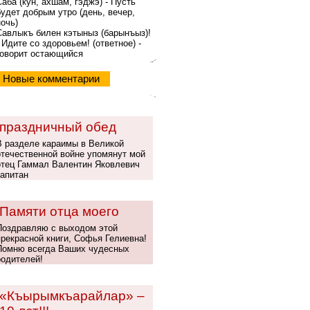
Саба (кyн, ахшам, гэджэ) - Пусть
будет добрым утро (день, вечер,
ночь)
Савлыкъ билен кэтыныз (барынъыз)!
- Идите со здоровьем! (ответное) -
говорит остающийся
Новые комментарии
праздничный обед
В разделе караимы в Великой
отечественной войне упомянут мой
отец Гаммал Валентин Яковлевич
капитан
Памяти отца моего
Поздравляю с выходом этой
прекрасной книги, Софья Гелиевна!
Помню всегда Ваших чудесных
родителей!
«Къырымкъарайлар» –