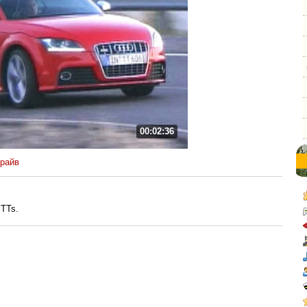
00:02:36
райв
 TTs.