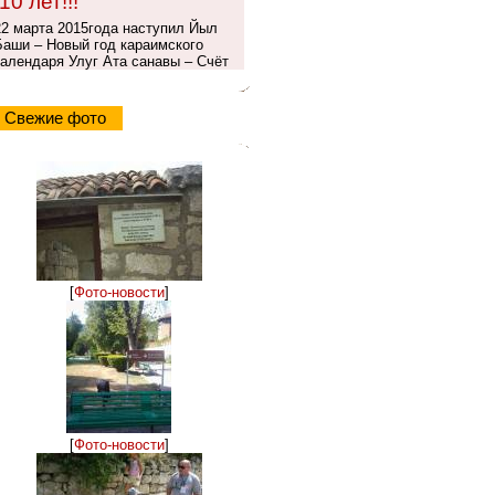
10 лет!!!
22 марта 2015года наступил Йыл
Баши – Новый год караимского
календаря Улуг Ата санавы – Счёт
Свежие фото
[
Фото-новости
]
[
Фото-новости
]