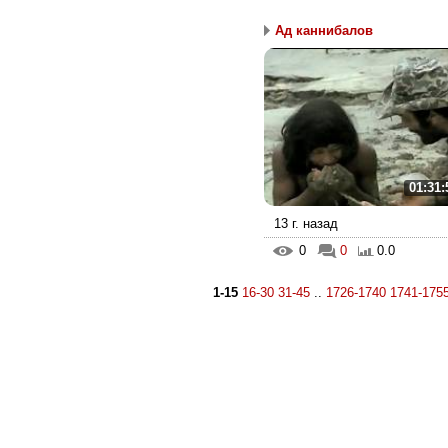
Ад каннибалов
01:31:
13 г. назад
0
0
0.0
1-15
16-30
31-45
..
1726-1740
1741-175