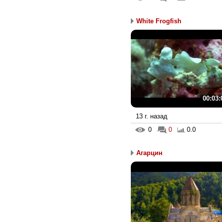
White Frogfish
00:03:
13 г. назад
0
0
0.0
Агарцин