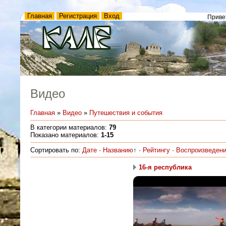
Главная
Регистрация
Вход
Приве
Видео
Главная
»
Видео
»
Путешествия и события
В категории материалов
:
79
Показано материалов
:
1-15
Сортировать по
:
Дате
·
Названию
↑
·
Рейтингу
·
Воспроизведен
16-я республика