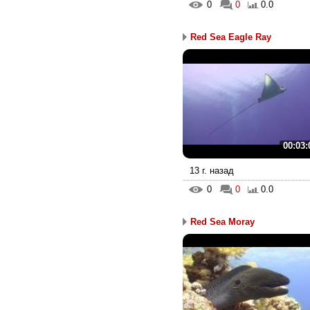
0
0
0.0
Red Sea Eagle Ray
00:03:
13 г. назад
0
0
0.0
Red Sea Moray