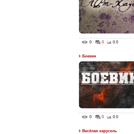
0
0
0.0
Боевик
0
0
0.0
Весёлая карусель