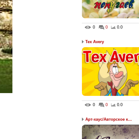
0
0
0.0
Tex Avery
0
0
0.0
Арт-хаус/Авторское к...