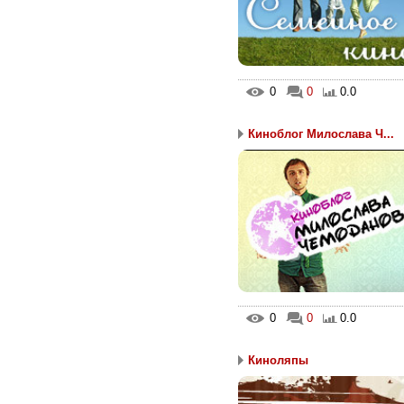
0
0
0.0
Киноблог Милослава Ч...
0
0
0.0
Киноляпы