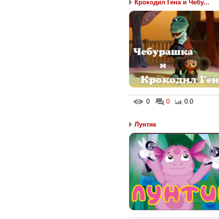
Крокодил Гена и Чебу...
0
0
0.0
Лунтик