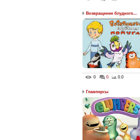
Возвращение блудного...
0
0
0.0
Гламперсы