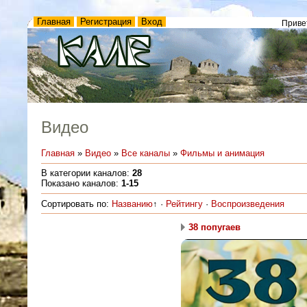
Главная
Регистрация
Вход
Приве
Видео
Главная
»
Видео
»
Все каналы
»
Фильмы и анимация
В категории каналов
:
28
Показано каналов
:
1-15
Сортировать по
:
Названию
↑
·
Рейтингу
·
Воспроизведения
38 попугаев