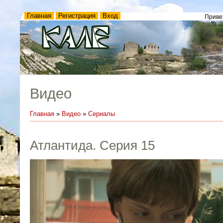
Главная
Регистрация
Вход
Приве
Видео
Главная
»
Видео
»
Сериалы
Атлантида. Серия 15