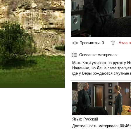
Просмотры
: 0
Атлан
Описание материала
:
Мать Кати умирает на руках у Н
Наденьке, но Даша сама требует
где у Веры рождаются смутные в
Язык
: Русский
Длительность материала
: 00:46