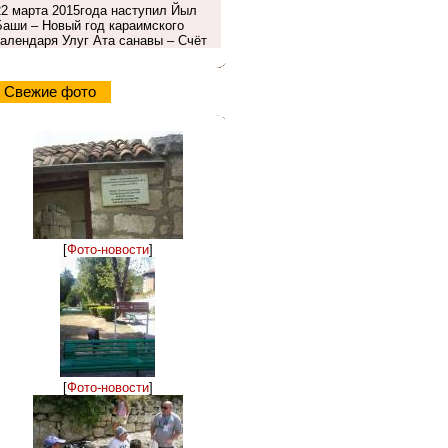
22 марта 2015года наступил Йыл
Баши – Новый год караимского
календаря Улуг Ата санавы – Счёт
Свежие фото
[
Фото-новости
]
[
Фото-новости
]