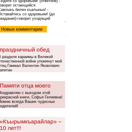
- Идите со здоровьем! (ответное) -
говорит остающийся
Савлыкъ билен къалыныз! -
Оставайтесь со здоровьем! (до
свидания)-говорит уходящий
Новые комментарии
праздничный обед
В разделе караимы в Великой
отечественной войне упомянут мой
отец Гаммал Валентин Яковлевич
капитан
Памяти отца моего
Поздравляю с выходом этой
прекрасной книги, Софья Гелиевна!
Помню всегда Ваших чудесных
родителей!
«Къырымкъарайлар» –
10 лет!!!