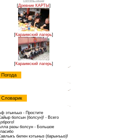
[
Древние КАРТЫ
]
[
Караимский лагерь
]
[
Караимский лагерь
]
Погода
Словарик
Аф этынъыз - Простите
Хайыр болсын (болсун)! - Всего
доброго!
Алла разы болсун - Большое
спасибо
Савлыкъ билен кэтыныз (барынъыз)!