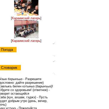
[
Караимский лагерь
]
[
Караимский лагерь
]
Погода
Словарик
Ызын бэрынъыз - Разрешите
(дословно: дайте разрешение)
Савлыкъ билен кэтыныз (барынъыз)!
- Идите со здоровьем! (ответное) -
говорит остающийся
Саба (кyн, ахшам, гэджэ) - Пусть
будет добрым утро (день, вечер,
ночь)
Баш yстyнэ - Пожалуйста