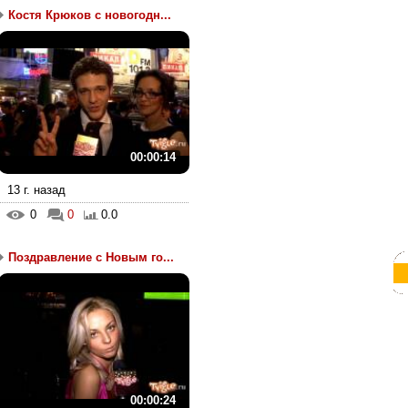
Костя Крюков с новогодн...
00:00:14
13 г. назад
0
0
0.0
Поздравление с Новым го...
00:00:24