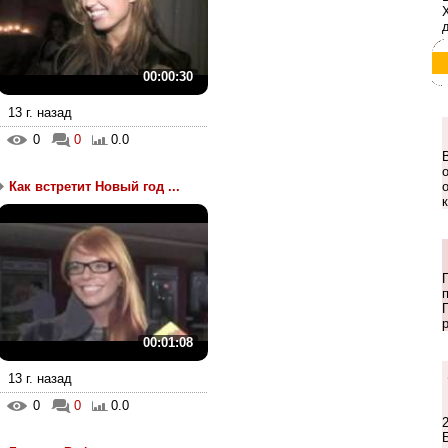
00:00:30
13 г. назад
0
0
0.0
Как встретит Новый год ...
00:01:08
13 г. назад
0
0
0.0