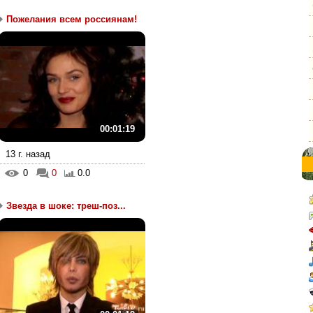
Пожелания всем россиянам!
00:01:19
13 г. назад
0
0
0.0
Звезда в шоке: треш-поз...