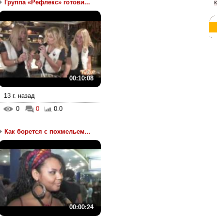
Группа «Рефлекс» готови...
00:10:08
13 г. назад
0
0
0.0
Как борется с похмельем...
00:00:24