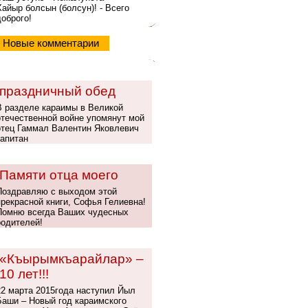
Хайыр болсын (болсун)! - Всего
доброго!
Новые комментарии
праздничный обед
В разделе караимы в Великой
отечественной войне упомянут мой
отец Гаммал Валентин Яковлевич
капитан
Памяти отца моего
Поздравляю с выходом этой
прекрасной книги, Софья Гелиевна!
Помню всегда Ваших чудесных
родителей!
«Къырымкъарайлар» –
10 лет!!!
22 марта 2015года наступил Йыл
Баши – Новый год караимского