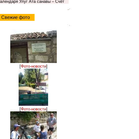
календаря Улуг Ата санавы – Счёт
Свежие фото
[
Фото-новости
]
[
Фото-новости
]