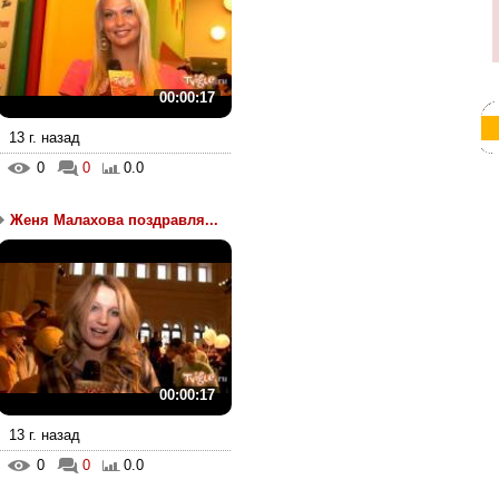
00:00:17
13 г. назад
0
0
0.0
Женя Малахова поздравля...
00:00:17
13 г. назад
0
0
0.0