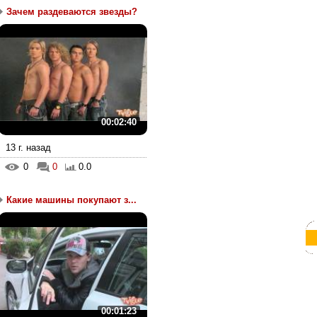
Зачем раздеваются звезды?
00:02:40
13 г. назад
0
0
0.0
Какие машины покупают з...
00:01:23