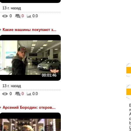
13 г. назад
0
0
0.0
Какие машины покупают з...
00:01:46
13 г. назад
0
0
0.0
Арсений Бородин: откров...