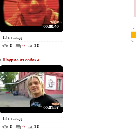
00:00:40
13 г. назад
0
0
0.0
Шаурма из собаки
00:01:57
13 г. назад
0
0
0.0