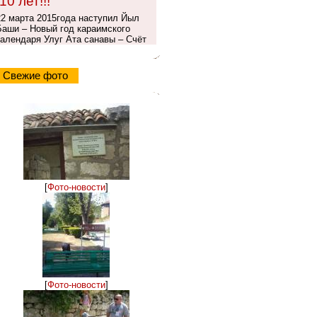
10 лет!!!
22 марта 2015года наступил Йыл
Баши – Новый год караимского
календаря Улуг Ата санавы – Счёт
Свежие фото
[
Фото-новости
]
[
Фото-новости
]