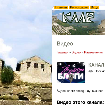
Главная
Регистрация
Вход
Видео
Главная
»
Видео
»
Развлечения
КАНАЛ
Просм
Видео–блоги звезд шоу–бизнеса.
Видео этого канала
: