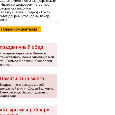
Савлыкъ билен кэтыныз (барынъыз)!
- Идите со здоровьем! (ответное) -
говорит остающийся
Саба (кyн, ахшам, гэджэ) - Пусть
будет добрым утро (день, вечер,
ночь)
Новые комментарии
праздничный обед
В разделе караимы в Великой
отечественной войне упомянут мой
отец Гаммал Валентин Яковлевич
капитан
Памяти отца моего
Поздравляю с выходом этой
прекрасной книги, Софья Гелиевна!
Помню всегда Ваших чудесных
родителей!
«Къырымкъарайлар» –