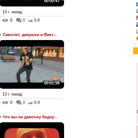
00:00:47
13 г. назад
0
0
0.0
Самолет, девушки и Викт...
00:01:58
13 г. назад
0
0
0.0
Что вы на дамочку бедну...