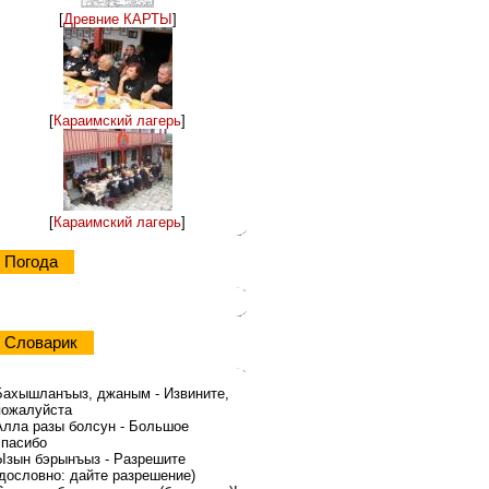
[
Древние КАРТЫ
]
[
Караимский лагерь
]
[
Караимский лагерь
]
Погода
Словарик
Бахышланъыз, джаным - Извините,
пожалуйста
Алла разы болсун - Большое
спасибо
Ызын бэрынъыз - Разрешите
(дословно: дайте разрешение)