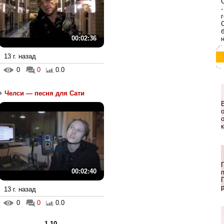
00:02:36
13 г. назад
0
0
0.0
Челси — песня для Сати
00:02:40
13 г. назад
0
0
0.0
1-10