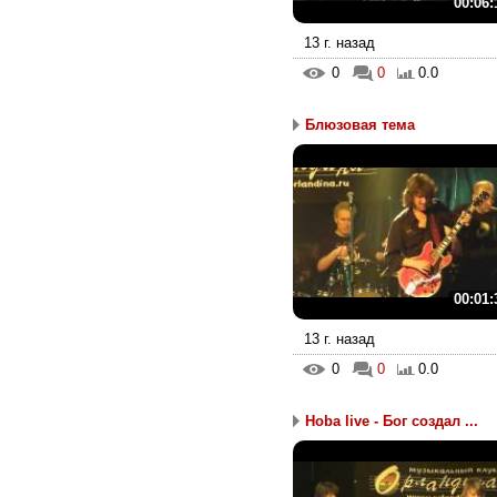
00:06:
13 г. назад
0
0
0.0
Блюзовая тема
00:01:
13 г. назад
0
0
0.0
Hoba live - Бог создал ...