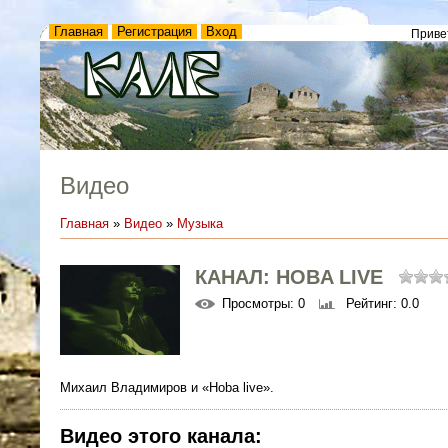
Главная
Регистрация
Вход
Приве
Видео
Главная
»
Видео
»
Музыка
КАНАЛ: HOBA LIVE
Просмотры
: 0
Рейтинг
: 0.0
Михаил Владимиров и «Hoba live».
Видео этого канала
: