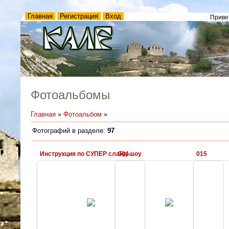
Главная
Регистрация
Вход
Приве
Фотоальбомы
Главная
»
Фотоальбом
»
Фотографий в разделе
:
97
Инструкция по СУПЕР слайд-шоу
044
015
19.01.2010
12.01.2010
Всего две кнопки!
И много приятных воспоминаний!
Kale
Kale