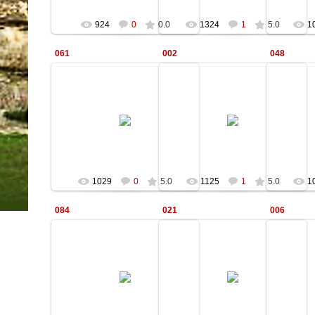
924
0
0.0
1324
1
5.0
1
061
002
048
12.01.2010
12.01.2010
Kale
Kale
1029
0
5.0
1125
1
5.0
1
084
021
006
12.01.2010
12.01.2010
Kale
Kale