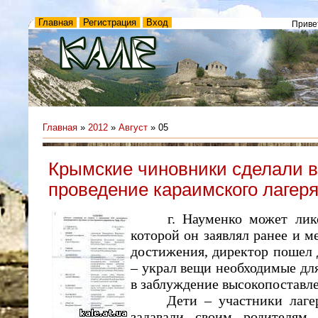
Главная
Регистрация
Вход
Приве
Главная
»
2012
»
Август
»
05
Крымские чиновники сделали в
проведение караимского лагер
г. Науменко может ликова
которой он заявлял ранее и ме
достижения, директор пошел
– украл вещи необходимые для
в заблуждение высокопоставл
Дети – участники лагеря 
задавали своим родителям