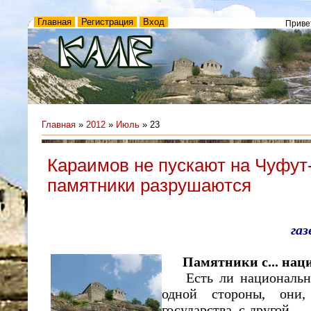
Главная
Регистрация
Вход
Приве
Главная
»
2012
»
Июль
»
23
Караимов не пускают на Чуфут
памятники разрушаются
газ
Памятники с... нац
Есть ли национально
одной стороны, они,
государства, с другой —