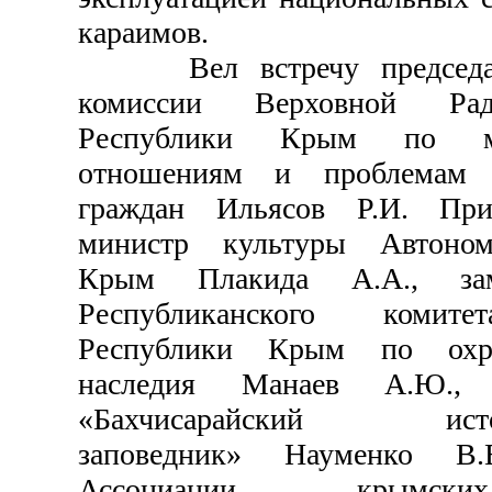
караимов.
Вел встречу председате
комиссии Верховной Ра
Республики Крым по ме
отношениям и проблемам д
граждан Ильясов Р.И. При
министр культуры Автоном
Крым Плакида А.А., зам
Республиканского комит
Республики Крым по охра
наследия Манаев А.Ю.,
«Бахчисарайский истори
заповедник» Науменко В.Е
Ассоциации крымск