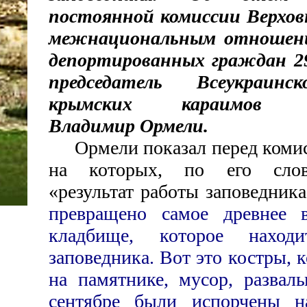
постоянной комиссии Верхо
межнациональным отношени
депортированных граждан 2
председатель Всеукраинс
крымских караимов «К
Владимир Ормели.
Ормели показал перед комис
на которых, по его слова
«результат работы заповедник
превращено самое древнее 
кладбище, которое наход
заповедника. Вот это костры, 
на памятнике, мусор, развал
сентябре были испорчены н