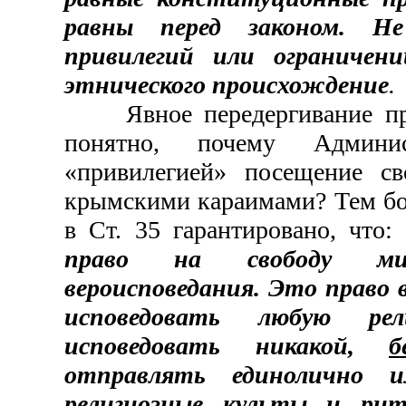
равны перед законом. 
привилегий или ограничен
этнического происхождение
.
Явное передергивание пра
понятно, почему Админис
«привилегией» посещение с
крымскими караимами? Тем бо
в Ст. 35 гарантировано, что:
право на свободу мир
вероисповедания. Это право 
исповедовать любую р
исповедовать никакой,
б
отправлять единолично и
религиозные культы и рит