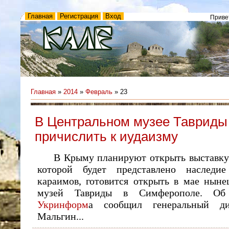
Главная
Регистрация
Вход
Приве
Главная
»
2014
»
Февраль
»
23
В Центральном музее Тавриды 
причислить к иудаизму
В Крыму планируют открыть выставку
которой будет представлено наследи
караимов, готовится открыть в мае ныне
музей Тавриды в Симферополе. Об 
Укринформ
а сообщил генеральный ди
Мальгин...