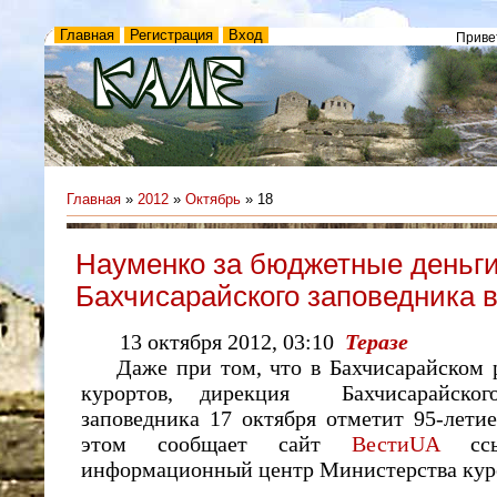
Главная
Регистрация
Вход
Приве
Главная
»
2012
»
Октябрь
»
18
Науменко за бюджетные деньг
Бахчисарайского заповедника в
13 октября 2012, 03:10
Теразе
Даже при том, что в Бахчисарайском р
курортов, дирекция Бахчисарайского
заповедника 17 октября отметит 95-лети
этом сообщает сайт
ВестиUA
сс
информационный центр Министерства куро