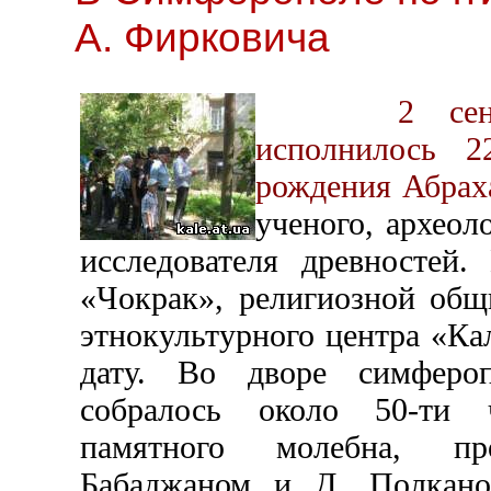
А. Фирковича
2
се
исполнилось 
рождения Абрах
ученого, археол
исследователя древностей.
«Чокрак», религиозной об
этнокультурного центра «Ка
дату. Во дворе симфероп
собралось около 50-ти 
памятного молебна, пр
Бабаджаном и Д. Полкан