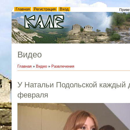
Главная
Регистрация
Вход
Приве
Видео
Главная
»
Видео
»
Развлечения
У Натальи Подольской каждый 
февраля